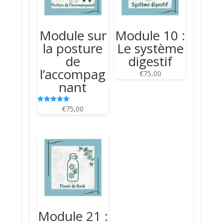
Module sur
Module 10 :
la posture
Le système
de
digestif
l’accompag
€
75,00
nant
€
75,00
Note
5.00
sur 5
Module 21 :