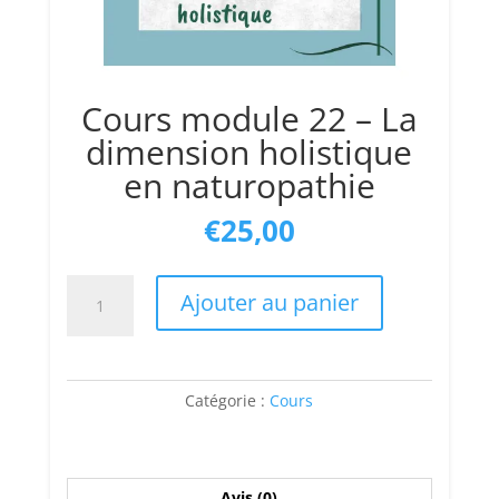
Cours module 22 – La
dimension holistique
en naturopathie
€
25,00
quantité
Ajouter au panier
de
Cours
module
22
Catégorie :
Cours
-
La
dimension
holistique
Avis (0)