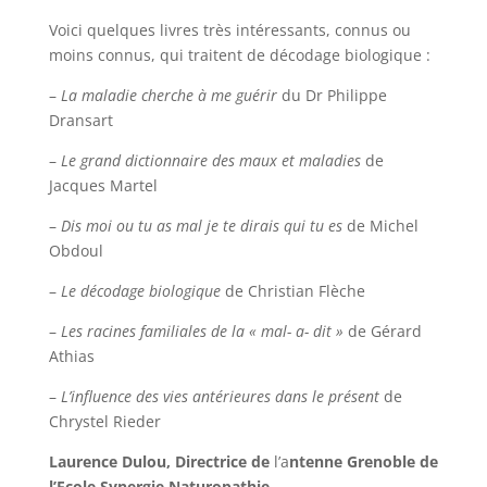
Voici quelques livres très intéressants, connus ou
moins connus, qui traitent de décodage biologique :
–
La maladie cherche à me guérir
du Dr Philippe
Dransart
–
Le grand dictionnaire des maux et maladies
de
Jacques Martel
–
Dis moi ou tu as mal je te dirais qui tu es
de Michel
Obdoul
–
Le décodage biologique
de Christian Flèche
–
Les racines familiales de la « mal- a- dit »
de Gérard
Athias
–
L’influence des vies antérieures dans le présent
de
Chrystel Rieder
Laurence Dulou, Directrice de
l’a
ntenne Grenoble de
l’Ecole Synergie Naturopathie