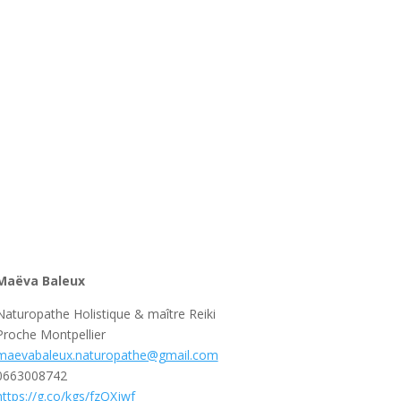
Maëva Baleux
Naturopathe Holistique & maître Reiki
Proche Montpellier
maevabaleux.naturopathe@gmail.com
0663008742
https://g.co/kgs/fzQXjwf