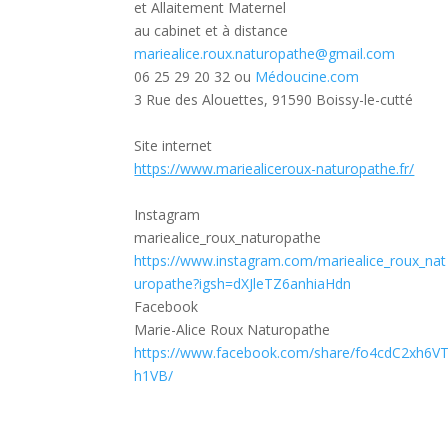
et Allaitement Maternel
au cabinet et à distance
mariealice.roux.naturopathe@gmail.com
06 25 29 20 32 ou
Médoucine.com
3 Rue des Alouettes, 91590 Boissy-le-cutté
Site internet
https://www.mariealiceroux-naturopathe.fr/
Instagram
mariealice_roux_naturopathe
https://www.instagram.com/mariealice_roux_nat
uropathe?igsh=dXJleTZ6anhiaHdn
Facebook
Marie-Alice Roux Naturopathe
https://www.facebook.com/share/fo4cdC2xh6V
h1VB/