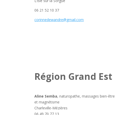
L’isle sur la Sorgue
06 21 52 10 37
corinnedewandre@gmail.com
Région Grand Est
Aline Semba
, naturopathe, massages bien-être
et magnétisme
Charleville-Mézières
06 49 70 77 13